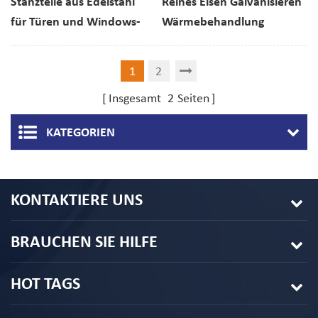
Stanzteile aus Edelstahl
Reines Eisen Galvanisieren
für Türen und Windows-
Wärmebehandlung
Schnappbeschläge
Stanzrelais Teile
1
2
Insgesamt
2
Seiten
KATEGORIEN
KONTAKTIERE UNS
BRAUCHEN SIE HILFE
HOT TAGS