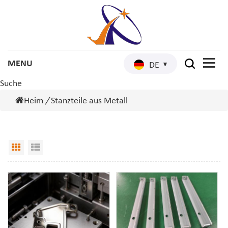
DE
Suche
Heim
/
Stanzteile aus Metall
Grid View
List View